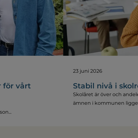
23 juni 2026
 för vårt
Stabil nivå i skol
Skolåret är över och andele
ämnen i kommunen ligger p
on...