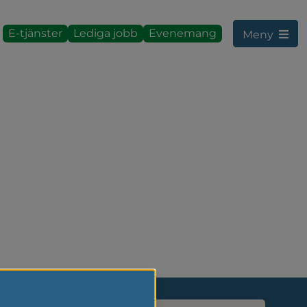
E-tjänster
Lediga jobb
Evenemang
Meny