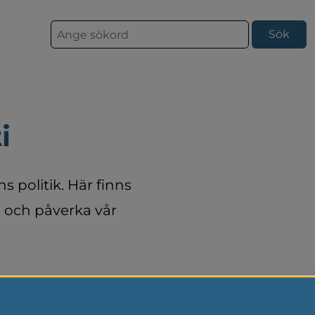
S
ö
k
i
 politik. Här finns 
och påverka vår 