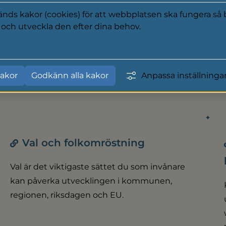
ds kakor (cookies) för att webbplatsen ska fungera så b
Kommunens organisation
a och utveckla den efter dina behov.
Här kan du läsa om kommunens
y
organisation och hur kommunen fungerar.
akor
Godkänn alla kakor
Anpassa inställninga
Val och folkomröstning
Val är det viktigaste sättet du som invånare
kan påverka utvecklingen i kommunen,
regionen, riksdagen och EU.