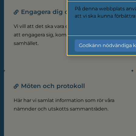
På denna webbplats använ
Engagera dig och påverka
att vi ska kunna förbättr
Vi vill att det ska vara enkelt för våra invånare
Läs mer i vår cookiepolic
att engagera sig, komma till tals och påverka
samhället.
Godkänn nödvändiga k
Möten och protokoll
Här har vi samlat information som rör våra
nämnder och utskotts sammanträden.