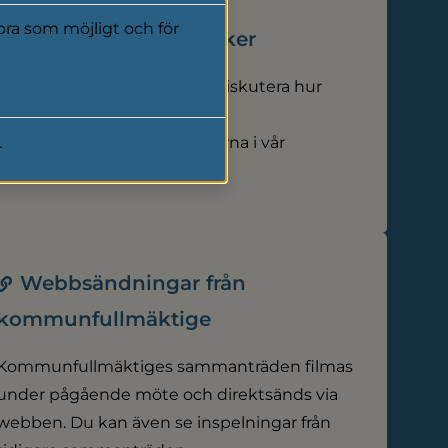
ra som möjligt och för
Kontakta våra politiker
Har du idéer, frågor eller vill diskutera hur
kommunen styrs? Här finns
kontaktuppgifter till politikerna i vår
r
kommun.
Webbsändningar från
kommunfullmäktige
Kommunfullmäktiges sammanträden filmas
under pågående möte och direktsänds via
webben. Du kan även se inspelningar från