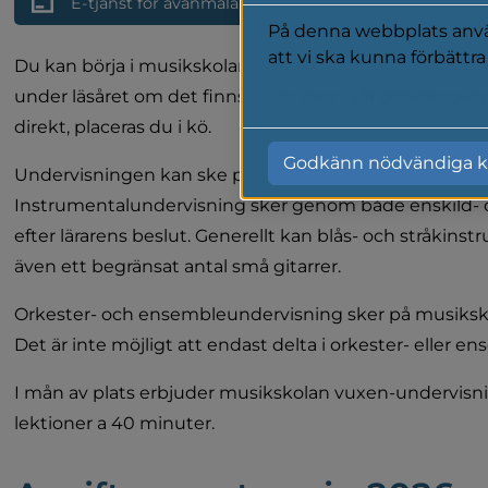
E-tjänst för avanmälan till musikskolan
På denna webbplats använ
att vi ska kunna förbättr
Du kan börja i musikskolan från och med årskurs 3. In
under läsåret om det finns plats. Kan vi inte erbjuda p
Läs mer i vår cookiepolic
direkt, placeras du i kö.
Godkänn nödvändiga k
Undervisningen kan ske på respektive skola eller på mu
Instrumentalundervisning sker genom både enskild- 
efter lärarens beslut. Generellt kan blås- och stråkinst
även ett begränsat antal små gitarrer.
Orkester- och ensembleundervisning sker på musikskola
Det är inte möjligt att endast delta i orkester- eller 
I mån av plats erbjuder musikskolan vuxen-undervisning
lektioner a 40 minuter.