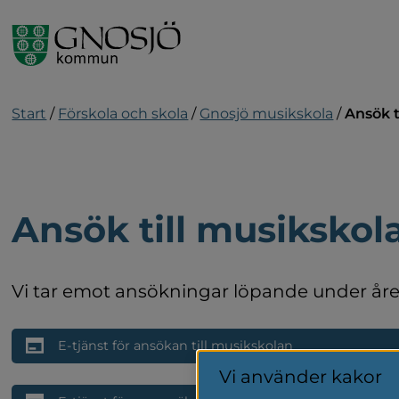
Gå till innehåll
Start
/
Förskola och skola
/
Gnosjö musikskola
/
Ansök t
Ansök till musikskol
Vi tar emot ansökningar löpande under året
E-tjänst för ansökan till musikskolan
Vi använder kakor