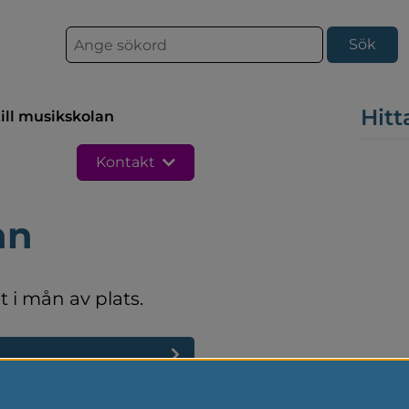
S
ö
k
Hitt
ill musikskolan
Kontakt
an
 i mån av plats.