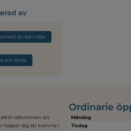
serad av
rument du kan välja
a och skola
Ordinarie öp
 alltid välkommen att 
Måndag
ler hjälper dig att komma i 
Tisdag