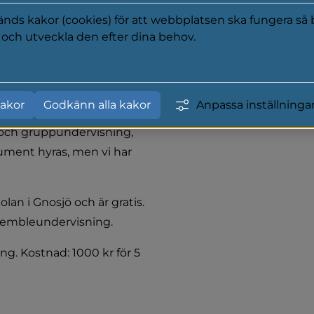
ds kakor (cookies) för att webbplatsen ska fungera så b
a och utveckla den efter dina behov.
tagning sker löpande 
lats på önskat instrument 
y
akor
Godkänn alla kakor
Anpassa inställninga
sikskolan i Gnosjö. 
och gruppundervisning, 
rument hyras, men vi har 
n i Gnosjö och är gratis. 
ensembleundervisning.
. Kostnad: 1000 kr för 5 