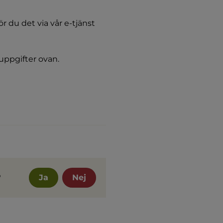
 du det via vår e-tjänst 
uppgifter ovan.
?
Ja
Nej