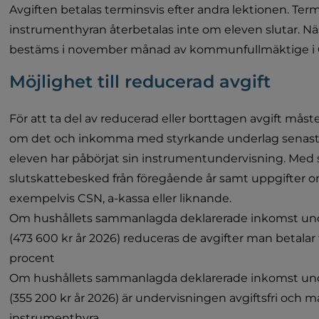
Avgiften betalas terminsvis efter andra lektionen. Ter
instrumenthyran återbetalas inte om eleven slutar. N
bestäms i november månad av kommunfullmäktige i
Möjlighet till reducerad avgift
För att ta del av reducerad eller borttagen avgift mås
om det och inkomma med styrkande underlag senast tv
eleven har påbörjat sin instrumentundervisning. Med 
slutskattebesked från föregående år samt uppgifter om
exempelvis CSN, a-kassa eller liknande.
Om hushållets sammanlagda deklarerade inkomst unde
(473 600 kr år 2026) reduceras de avgifter man betalar
procent
Om hushållets sammanlagda deklarerade inkomst unde
(355 200 kr år 2026) är undervisningen avgiftsfri och m
instrumenthyra.