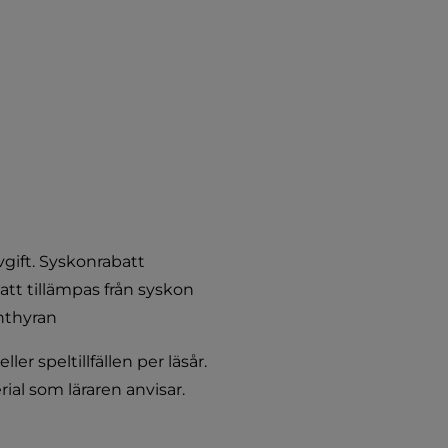
gift. Syskonrabatt 
tt tillämpas från syskon 
nthyran
r speltillfällen per läsår. 
al som läraren anvisar. 