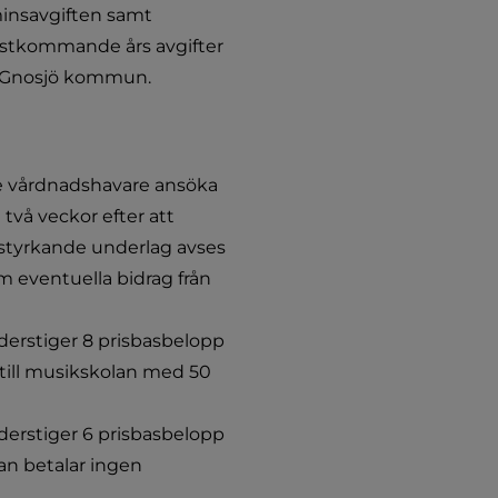
minsavgiften samt 
ästkommande års avgifter 
 Gnosjö kommun.
te vårdnadshavare ansöka 
å veckor efter att 
styrkande underlag avses 
 eventuella bidrag från 
rstiger 8 prisbasbelopp 
 till musikskolan med 50 
rstiger 6 prisbasbelopp 
an betalar ingen 