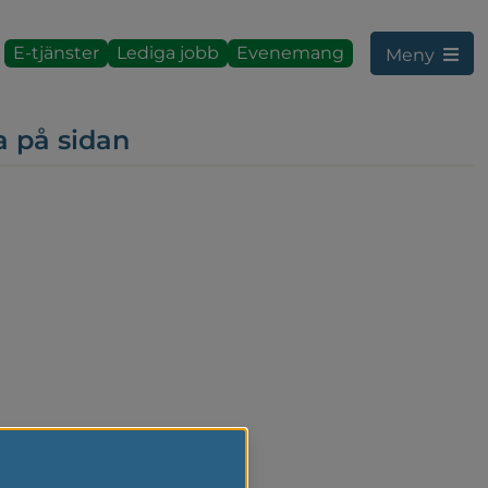
E-tjänster
Lediga jobb
Evenemang
Meny
a på sidan